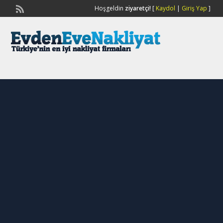
Hoşgeldin
ziyaretçi!
[
Kaydol
|
Giriş Yap
]