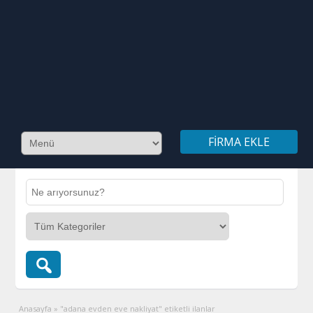
FIRMA EKLE
Anasayfa
»
"adana evden eve nakliyat" etiketli ilanlar