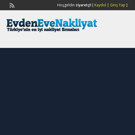
Hoşgeldin
ziyaretçi!
[
Kaydol
|
Giriş Yap
]