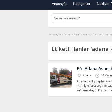
Anasayfa
Kategoriler
Nakliyat F
Anasayfa
»
"adana kiralık asansör" etiketli ilanl
Etiketli ilanlar 'adana 
Efe Adana Asans
Adana
13 Kası
Adana’da dış cephe asans
mobilyacılara veya beyaz
sağlamaktayız. Dış cephe