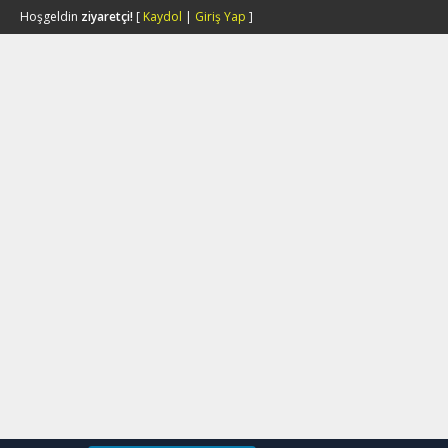
Hoşgeldin
ziyaretçi!
[
Kaydol
|
Giriş Yap
]