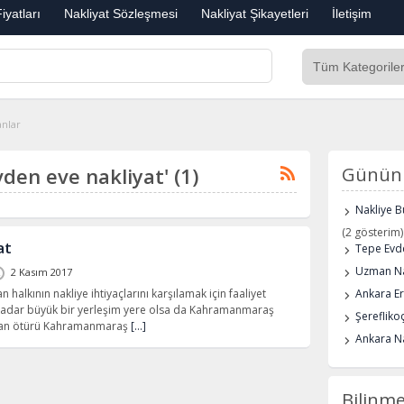
iyatları
Nakliyat Sözleşmesi
Nakliyat Şikayetleri
İletişim
anlar
evden eve nakliyat' (1)
Günün 
Nakliye B
(2 gösterim)
at
Tepe Evde
Uzman Na
2 Kasım 2017
n halkının nakliye ihtiyaçlarını karşılamak için faaliyet
Ankara E
kadar büyük bir yerleşim yere olsa da Kahramanmaraş
Şerefliko
ndan ötürü Kahramanmaraş
[…]
Ankara Na
Bilinme