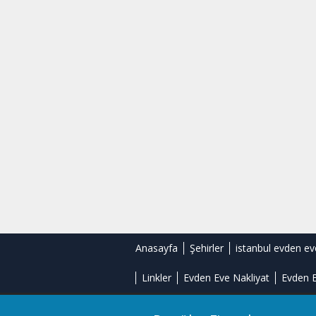
Anasayfa
Şehirler
istanbul evden ev
Linkler
Evden Eve Nakliyat
Evden E