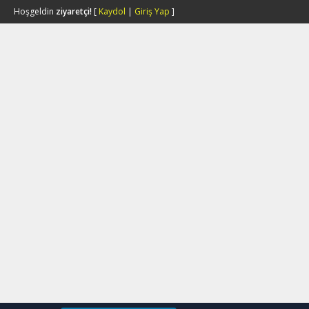
Hoşgeldin
ziyaretçi!
[
Kaydol
|
Giriş Yap
]