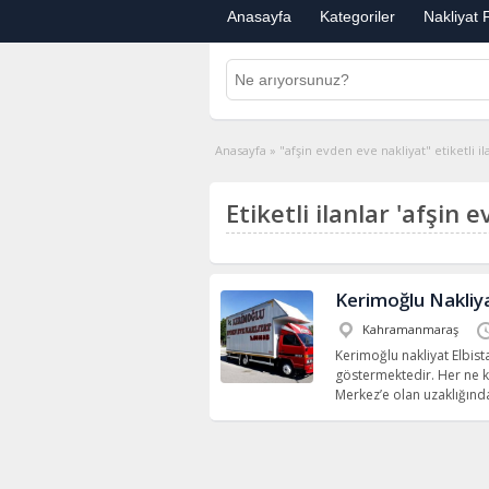
Anasayfa
Kategoriler
Nakliyat F
Anasayfa
»
"afşin evden eve nakliyat" etiketli il
Etiketli ilanlar 'afşin 
Kerimoğlu Nakliy
Kahramanmaraş
Kerimoğlu nakliyat Elbista
göstermektedir. Her ne 
Merkez’e olan uzaklığı