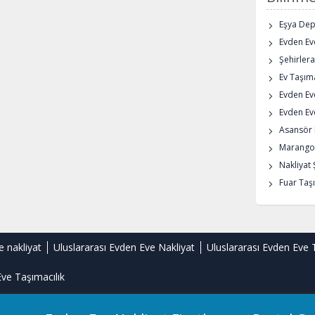
Eşya De
Evden Eve
Şehirlera
Ev Taşıma
Evden Ev
Evden Eve
Asansör K
Marangoz
Nakliyat 
Fuar Taşı
e nakliyat
Uluslararası Evden Eve Nakliyat
Uluslararası Evden Eve 
ve Taşımacılık