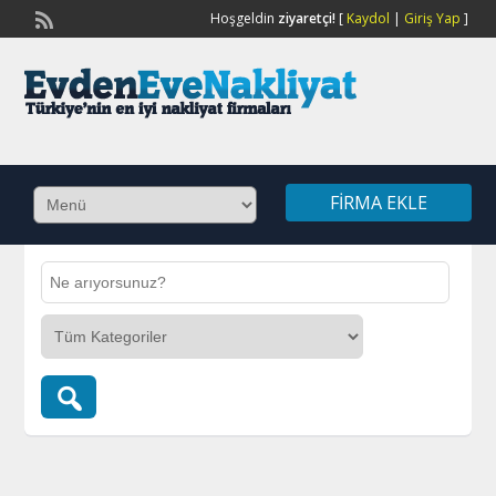
Hoşgeldin
ziyaretçi!
[
Kaydol
|
Giriş Yap
]
FIRMA EKLE