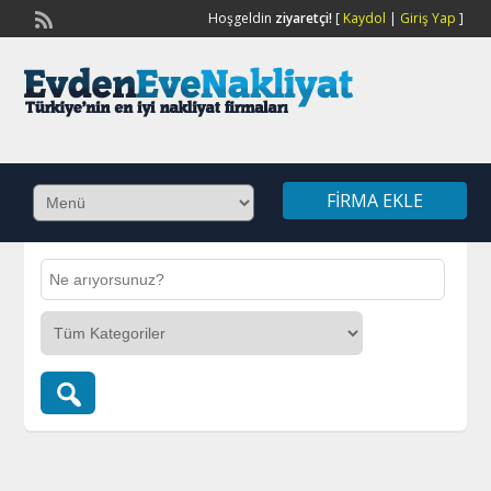
Hoşgeldin
ziyaretçi!
[
Kaydol
|
Giriş Yap
]
FIRMA EKLE