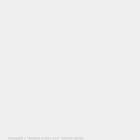
Anasayfa
»
"Ankara evden eve" etiketli ilanlar