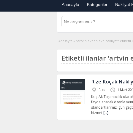
Anasayfa
Kategoriler
Nakliyat F
Anasayfa
»
"artvin evden eve nakliyat" etiketli i
Etiketli ilanlar 'artvin
Rize Koçak Nakli
Rize
1 Mart 20
Koç-Ak Taşımacılık olarak
faydalanarak özenle yeni
standartlarımızı gün geçti
hizmet
[…]