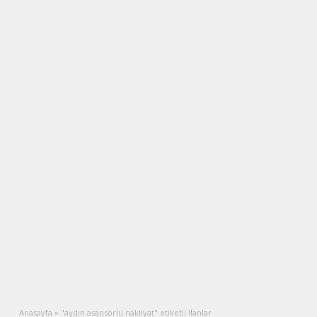
Anasayfa
»
"aydın asansörlü nakliyat" etiketli ilanlar