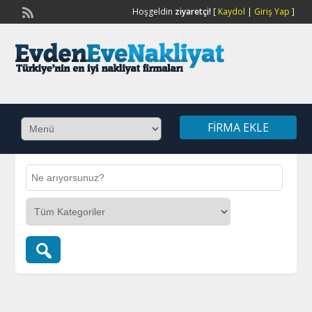
Hoşgeldin
ziyaretçi!
[
Kaydol
|
Giriş Yap
]
FIRMA EKLE