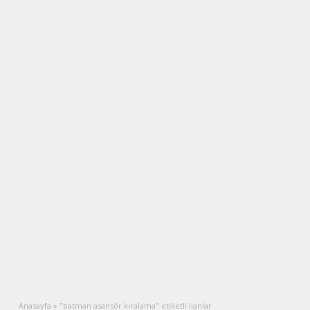
Anasayfa
»
"batman asansör kiralama" etiketli ilanlar