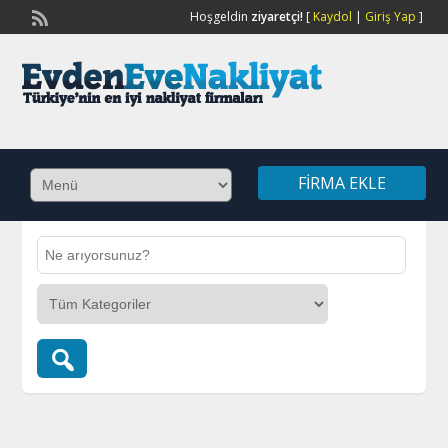
Hoşgeldin
ziyaretçi!
[
Kaydol
|
Giriş Yap
]
FIRMA EKLE