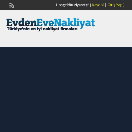
Hoşgeldin
ziyaretçi!
[
Kaydol
|
Giriş Yap
]