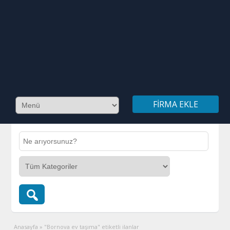
FIRMA EKLE
Anasayfa
»
"Bornova ev taşıma" etiketli ilanlar