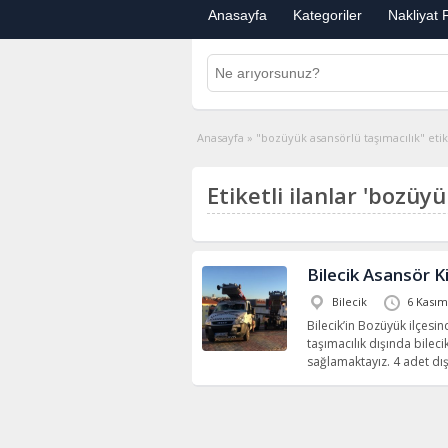
Anasayfa
Kategoriler
Nakliyat F
Anasayfa
»
"bozüyük asansörlü taşımacılık" etike
Etiketli ilanlar 'bozüy
Bilecik Asansör K
Bilecik
6 Kasım
Bilecik’in Bozüyük ilçesi
taşımacılık dışında bileci
sağlamaktayız. 4 adet d