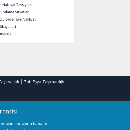
 Nakliyat Tavsiyeleri
iralama Şirketleri
lu Evden Eve Nakliyat
Şikayetleri
macılığı
Taşımacılık
Zati Eşya Taşımacılığı
rantisi
yer alan firmaların tamamı