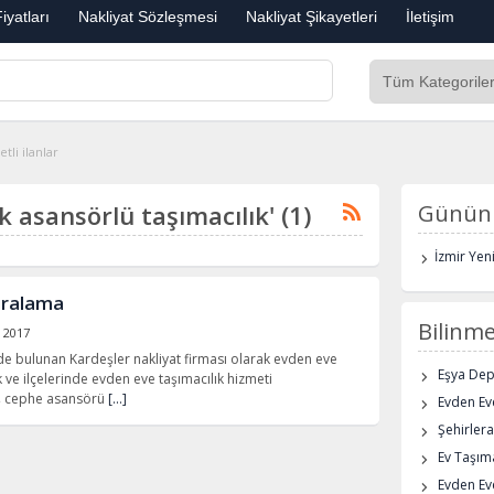
iyatları
Nakliyat Sözleşmesi
Nakliyat Şikayetleri
İletişim
tli ilanlar
ük asansörlü taşımacılık' (1)
Günün 
İzmir Yen
iralama
Bilinme
 2017
nde bulunan Kardeşler nakliyat firması olarak evden eve
Eşya De
k ve ilçelerinde evden eve taşımacılık hizmeti
ış cephe asansörü
[…]
Evden Eve
Şehirlera
Ev Taşıma
Evden Ev