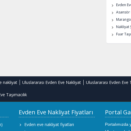
Evden Eve
Asansör K
Marangoz
Nakliyat 
Fuar Taşı
e nakliyat
Uluslararası Evden Eve Nakliyat
Uluslararası Evden Eve 
ve Taşımacılık
Evden Eve Nakliyat Fiyatları
Portal Ga
m)
Evden eve nakliyat fiyatları
Portalımızda 