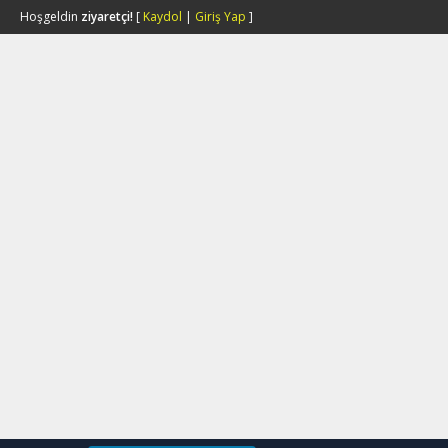
Hoşgeldin
ziyaretçi!
[
Kaydol
|
Giriş Yap
]