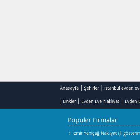
Anasayfa
Şehirler
istanbul evden ev
Linkler
Evden Eve Nakliyat
Evden E
Popüler Firmalar
İzmir Yeniçağ Nakliyat
(1 gösteri