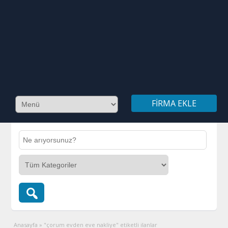
FIRMA EKLE
Anasayfa
»
"çorum evden eve nakliye" etiketli ilanlar