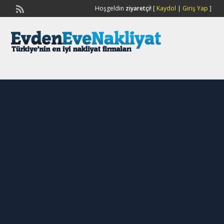
Hoşgeldin
ziyaretçi!
[
Kaydol
|
Giriş Yap
]