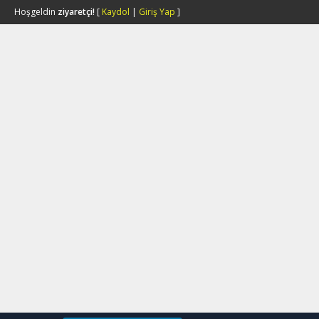
Hoşgeldin
ziyaretçi!
[
Kaydol
|
Giriş Yap
]