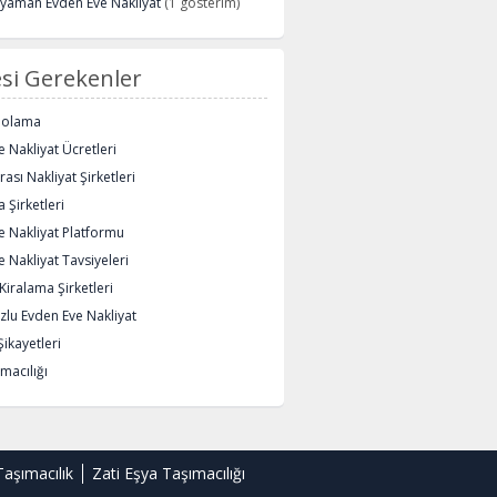
ryaman Evden Eve Nakliyat
(1 gösterim)
si Gerekenler
polama
 Nakliyat Ücretleri
rası Nakliyat Şirketleri
 Şirketleri
e Nakliyat Platformu
 Nakliyat Tavsiyeleri
iralama Şirketleri
lu Evden Eve Nakliyat
Şikayetleri
macılığı
Taşımacılık
Zati Eşya Taşımacılığı