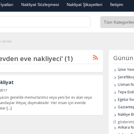
iyatları
Nakliyat Sözleşmesi
Nakliyat Şikayetleri
İletişim
 ilanlar
 evden eve nakliyeci' (1)
Günün 
İzmir Yen
Şerefliko
kliyat
Uzman Na
 2017
Tepe Evde
iyacını genelde memurlarımız veya yeni bir ev alan veya
Egetur Ev
tandaşlar ihtiyaç duymaktadır. Her insan için evinde
Gaziantep
alar
[…]
Nakliye B
(1 gösterim)
Ankara Na