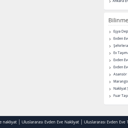
Ankara E
Bilinme
Eşya De
Evden Eve
Şehirlera
Ev Taşıma
Evden Ev
Evden Eve
Asansör K
Marangoz
Nakliyat 
Fuar Taşı
e nakliyat
Uluslararası Evden Eve Nakliyat
Uluslararası Evden Eve 