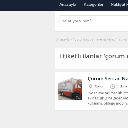
Anasayfa
Kategoriler
Nakliyat F
Anasayfa
»
"çorum evden eve nakliyeci" etiketli
Etiketli ilanlar 'çorum
Çorum Sercan Na
Çorum
3 Ekim
Evden eve taşımacılık iht
ev değişikliğine giden va
kullanmış olduğu mobily