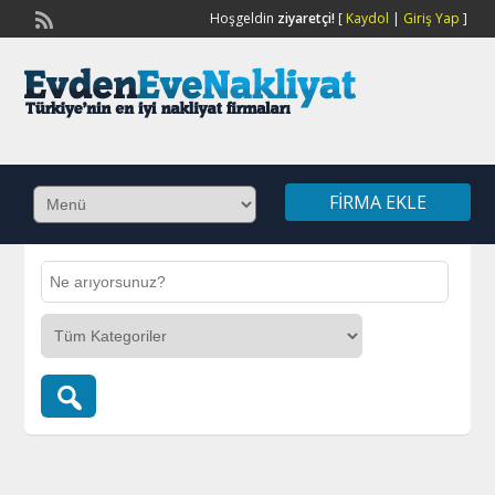
Hoşgeldin
ziyaretçi!
[
Kaydol
|
Giriş Yap
]
FIRMA EKLE