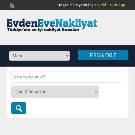
Hoşgeldin
ziyaretçi!
[
Kaydol
|
Giriş Yap
]
FIRMA EKLE