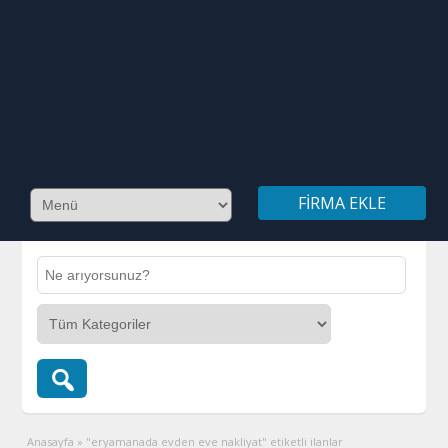
FIRMA EKLE
Anasayfa
»
"eryamanada evden eve nakliyat" etiketli ilanlar