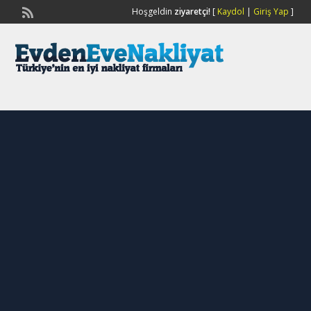
Hoşgeldin
ziyaretçi!
[
Kaydol
|
Giriş Yap
]