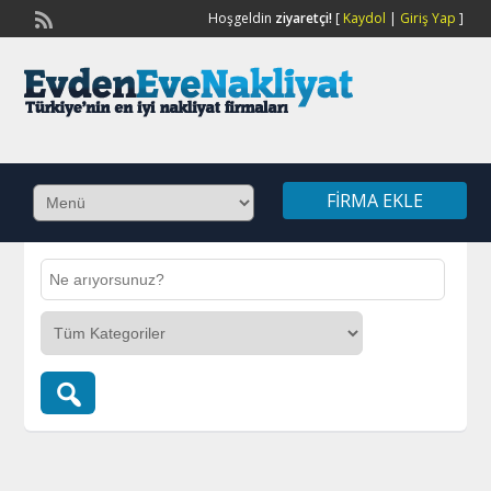
Hoşgeldin
ziyaretçi!
[
Kaydol
|
Giriş Yap
]
FIRMA EKLE