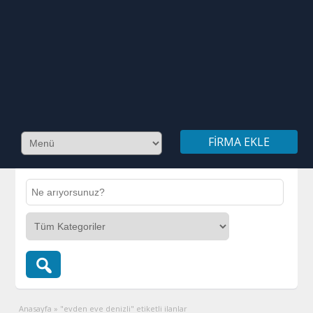
FIRMA EKLE
Anasayfa
»
"evden eve denizli" etiketli ilanlar