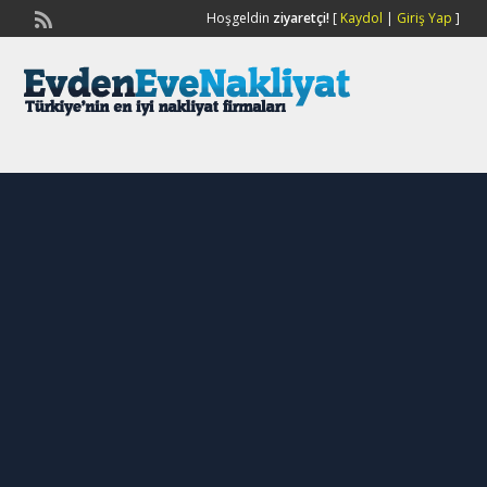
Hoşgeldin
ziyaretçi!
[
Kaydol
|
Giriş Yap
]