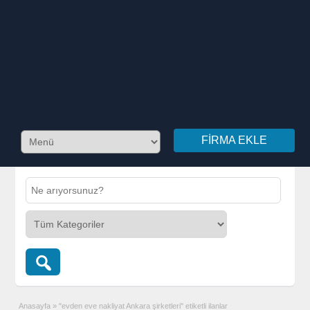
FIRMA EKLE
Anasayfa
»
"evden eve nakliyat Ankara şirketleri" etiketli ilanlar