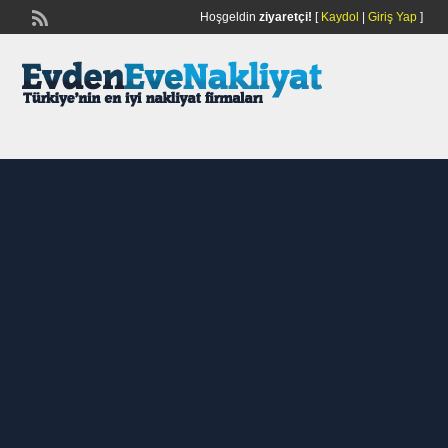
Hoşgeldin
ziyaretçi!
[
Kaydol
|
Giriş Yap
]