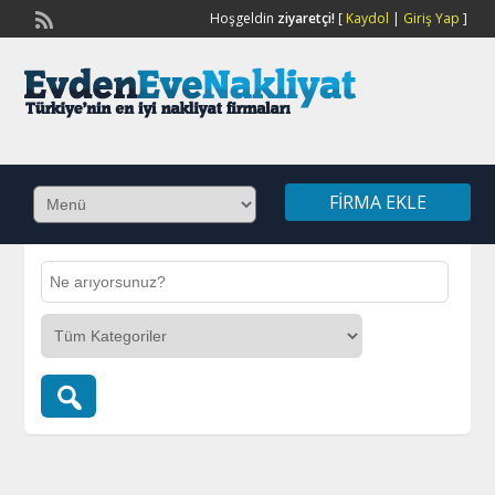
Hoşgeldin
ziyaretçi!
[
Kaydol
|
Giriş Yap
]
FIRMA EKLE