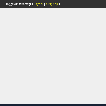
Hoşgeldin
ziyaretçi!
[
Kaydol
|
Giriş Yap
]