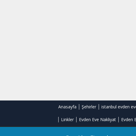
Anasayfa
Şehirler
istanbul evden ev
Linkler
Evden Eve Nakliyat
Evden E