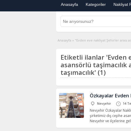
Anasayfa
Kategoriler
Nakliyat F
Anasayfa
»
"Evden eve nakliyat Şehirler arası as
Etiketli ilanlar 'Evden 
asansörlü taşimacılık
taşımacılık' (1)
Özkayalar Evden 
Nevşehir
14 T
Nevşehir Özkayalar Nakl
şirketimiz dış cephe asa
Nevşehir ve ilçelerine ge