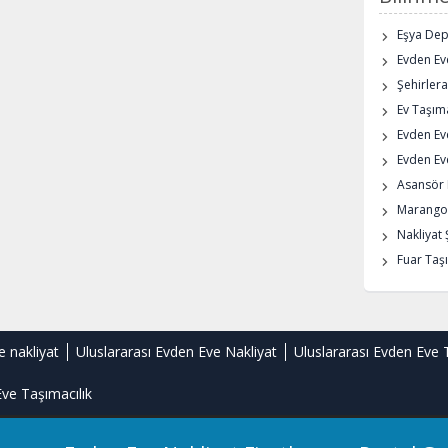
Eşya De
Evden Eve
Şehirlera
Ev Taşıma
Evden Ev
Evden Eve
Asansör K
Marangoz
Nakliyat 
Fuar Taşı
e nakliyat
Uluslararası Evden Eve Nakliyat
Uluslararası Evden Eve 
ve Taşımacılık