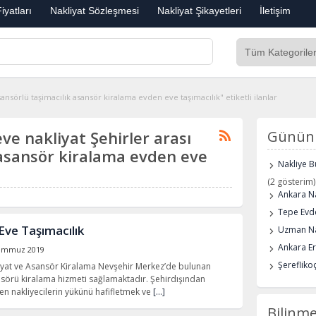
iyatları
Nakliyat Sözleşmesi
Nakliyat Şikayetleri
İletişim
ansörlü taşimacılık asansör kiralama evden eve taşımacılık" etiketli ilanlar
eve nakliyat Şehirler arası
Günün 
 asansör kiralama evden eve
Nakliye B
(2 gösterim)
Ankara Na
Tepe Evde
Eve Taşımacılık
Uzman Na
Ankara E
emmuz 2019
Şerefliko
iyat ve Asansör Kiralama Nevşehir Merkez’de bulunan
nsörü kiralama hizmeti sağlamaktadır. Şehirdışından
len nakliyecilerin yükünü hafifletmek ve
[…]
Bilinme