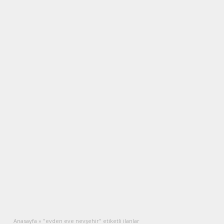
Anasayfa
»
"evden eve nevşehir" etiketli ilanlar