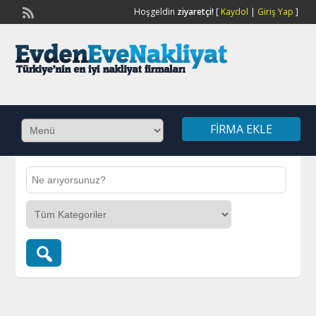
Hoşgeldin
ziyaretçi!
[
Kaydol
|
Giriş Yap
]
FIRMA EKLE