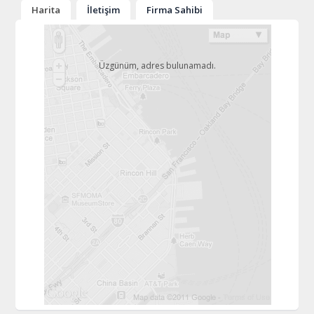
Harita
İletişim
Firma Sahibi
Üzgünüm, adres bulunamadı.