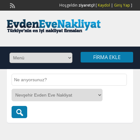
Hoşgeldin
ziyaretçi!
[
Kaydol
|
Giriş Yap
]
FIRMA EKLE