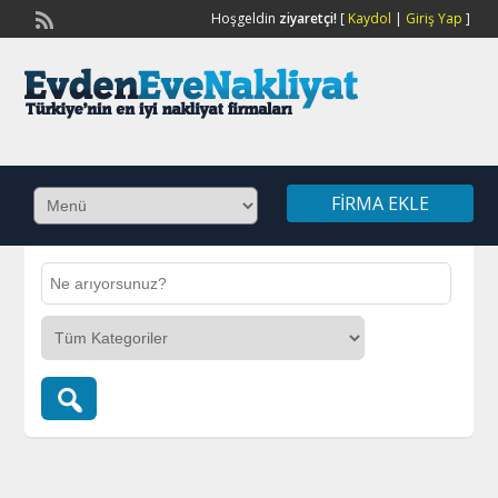
Hoşgeldin
ziyaretçi!
[
Kaydol
|
Giriş Yap
]
FIRMA EKLE