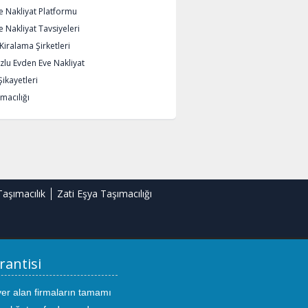
e Nakliyat Platformu
 Nakliyat Tavsiyeleri
iralama Şirketleri
lu Evden Eve Nakliyat
Şikayetleri
macılığı
Taşımacılık
Zati Eşya Taşımacılığı
rantisi
yer alan firmaların tamamı