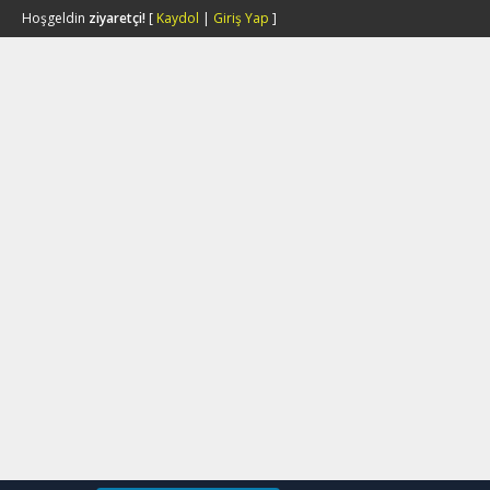
Hoşgeldin
ziyaretçi!
[
Kaydol
|
Giriş Yap
]