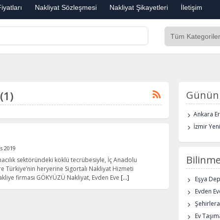
iyatları
Nakliyat Sözleşmesi
Nakliyat Şikayetleri
İletişim
(1)
Günün 
Ankara E
İzmir Yen
t
s 2019
Bilinme
cılık sektöründeki köklü tecrübesiyle, İç Anadolu
 Türkiye’nin heryerine Sigortalı Nakliyat Hizmeti
akliye firması GÖKYÜZÜ Nakliyat, Evden Eve
[…]
Eşya De
Evden Eve
Şehirlera
Ev Taşıma