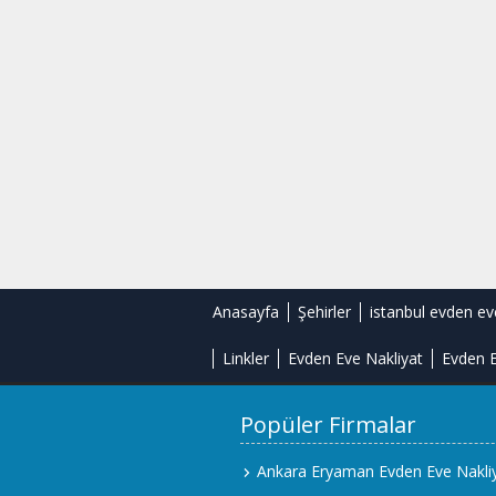
Anasayfa
Şehirler
istanbul evden ev
Linkler
Evden Eve Nakliyat
Evden E
Popüler Firmalar
Ankara Eryaman Evden Eve Nakli