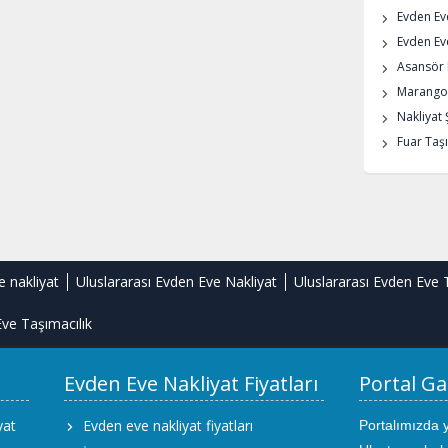
Evden Ev
Evden Eve
Asansör K
Marangoz
Nakliyat 
Fuar Taşı
e nakliyat
Uluslararası Evden Eve Nakliyat
Uluslararası Evden Eve 
ve Taşımacılık
Evden Eve Nakliyat Fiyatları
Portal Ga
yat
Evden eve nakliyat fiyatları
Portalımızda 