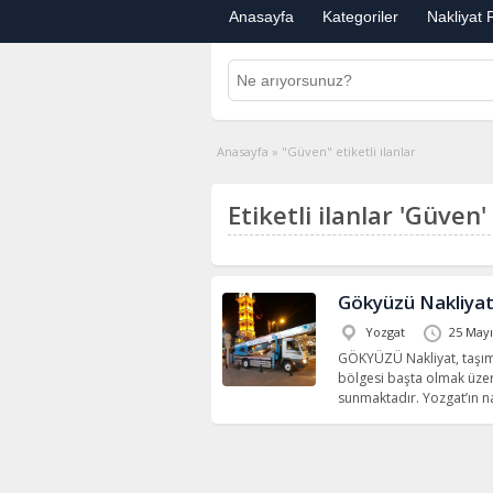
Anasayfa
Kategoriler
Nakliyat F
Anasayfa
»
"Güven" etiketli ilanlar
Etiketli ilanlar 'Güven' 
Gökyüzü Nakliya
Yozgat
25 Mayı
GÖKYÜZÜ Nakliyat, taşıma
bölgesi başta olmak üzere
sunmaktadır. Yozgat’ın n