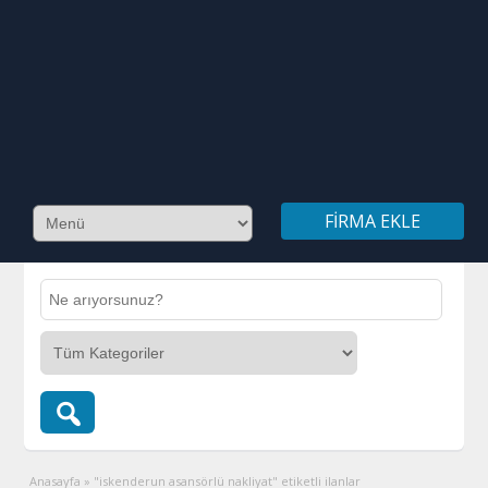
FIRMA EKLE
Anasayfa
»
"iskenderun asansörlü nakliyat" etiketli ilanlar