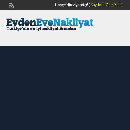
Hoşgeldin
ziyaretçi!
[
Kaydol
|
Giriş Yap
]