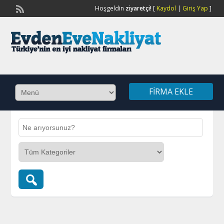
Hoşgeldin
ziyaretçi!
[
Kaydol
|
Giriş Yap
]
FIRMA EKLE