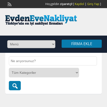
Hoşgeldin
ziyaretçi!
[
Kaydol
|
Giriş Yap
]
FIRMA EKLE