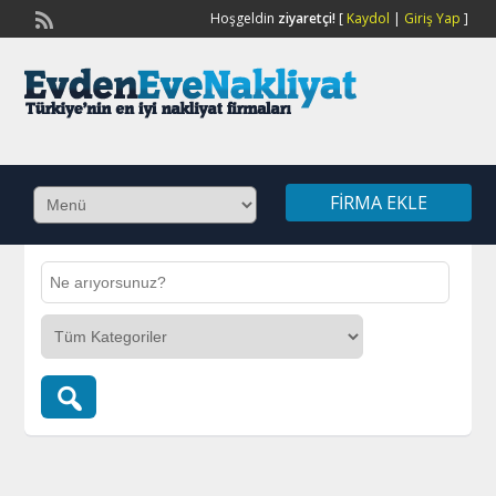
Hoşgeldin
ziyaretçi!
[
Kaydol
|
Giriş Yap
]
FIRMA EKLE