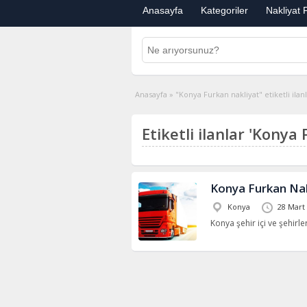
Anasayfa
Kategoriler
Nakliyat F
Anasayfa
»
"Konya Furkan nakliyat" etiketli ilan
Etiketli ilanlar 'Konya 
Konya Furkan Nak
Konya
28 Mart
Konya şehir içi ve şehirl