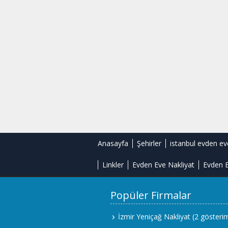
Anasayfa
Şehirler
istanbul evden ev
Linkler
Evden Eve Nakliyat
Evden E
Popüler Firmalar
İzmir Yeniçağ Nakliyat
(2 gösteri