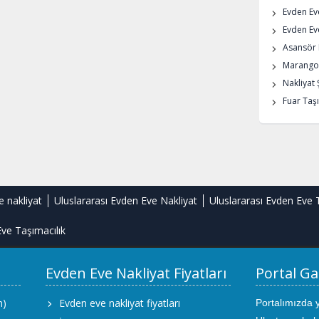
Evden Ev
Evden Eve
Asansör K
Marangoz
Nakliyat 
Fuar Taşı
e nakliyat
Uluslararası Evden Eve Nakliyat
Uluslararası Evden Eve 
ve Taşımacılık
Evden Eve Nakliyat Fiyatları
Portal Ga
m)
Evden eve nakliyat fiyatları
Portalımızda 