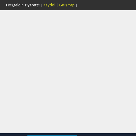
Hoşgeldin
ziyaretçi!
[
Kaydol
|
Giriş Yap
]