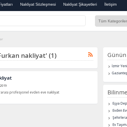
iyatları
Nakliyat Sözleşmesi
Nakliyat Şikayetleri
İletişim
lar
Furkan nakliyat' (1)
Günün 
İzmir Yen
Gaziantep
liyat
 2019
Bilinme
erarası profesyonel evden eve nakliyat
Eşya De
Evden Eve
Şehirlera
Ev Taşıma