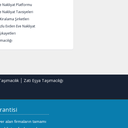
e Nakliyat Platformu
 Nakliyat Tavsiyeleri
iralama Şirketleri
lu Evden Eve Nakliyat
Şikayetleri
macılığı
Taşımacılık
Zati Eşya Taşımacılığı
rantisi
yer alan firmaların tamamı