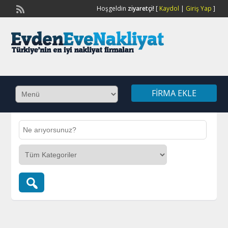
Hoşgeldin
ziyaretçi!
[
Kaydol
|
Giriş Yap
]
FIRMA EKLE