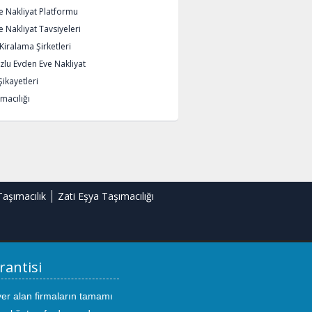
e Nakliyat Platformu
 Nakliyat Tavsiyeleri
iralama Şirketleri
lu Evden Eve Nakliyat
Şikayetleri
macılığı
Taşımacılık
Zati Eşya Taşımacılığı
rantisi
yer alan firmaların tamamı