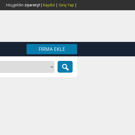
Hoşgeldin
ziyaretçi!
[
Kaydol
|
Giriş Yap
]
FIRMA EKLE