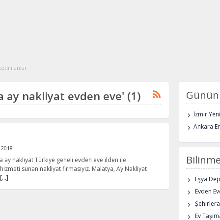
tli ilanlar
ya ay nakliyat evden eve' (1)
Günün 
İzmir Yen
Ankara E
l 2018
Bilinme
a ay nakliyat Türkiye geneli evden eve ilden ile
hizmeti sunan nakliyat firmasıyız. Malatya, Ay Nakliyat
[…]
Eşya De
Evden Eve
Şehirlera
Ev Taşıma