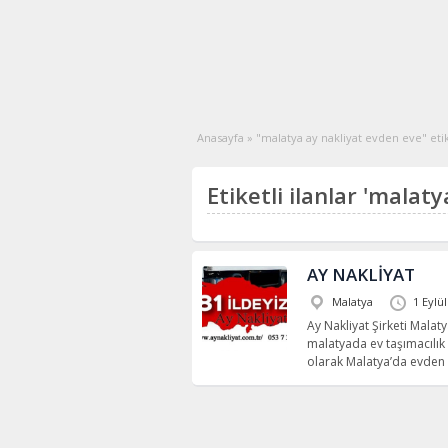
Anasayfa
»
"malatya ay nakliyat evden eve" etike
Etiketli ilanlar 'malat
AY NAKLİYAT
Malatya
1 Eylü
Ay Nakliyat Şirketi Malaty
malatyada ev taşımacılık 
olarak Malatya’da evden