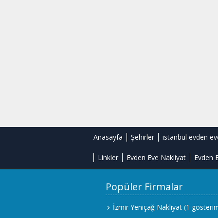
Anasayfa
Şehirler
istanbul evden ev
Linkler
Evden Eve Nakliyat
Evden E
Popüler Firmalar
İzmir Yeniçağ Nakliyat
(1 gösteri