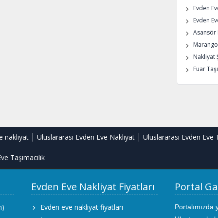
Evden Ev
Evden Eve
Asansör K
Marangoz
Nakliyat 
Fuar Taşı
e nakliyat
Uluslararası Evden Eve Nakliyat
Uluslararası Evden Eve 
ve Taşımacılık
Evden Eve Nakliyat Fiyatları
Portal Ga
m)
Evden eve nakliyat fiyatları
Portalımızda 