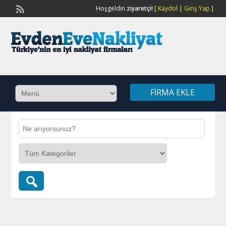
Hoşgeldin
ziyaretçi!
[
Kaydol
|
Giriş Yap
]
FIRMA EKLE