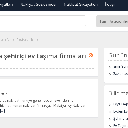
iyatları
Nakliyat Sözleşmesi
Nakliyat Şikayetleri
İletişim
telefonları" etiketli ilanlar
a şehiriçi ev taşıma firmaları
Günün 
İzmir Yen
Gaziantep
Bilinme
l 2018
a ay nakliyat Türkiye geneli evden eve ilden ile
Eşya De
hizmeti sunan nakliyat firmasıyız. Malatya, Ay Nakliyat
[…]
Evden Eve
Şehirlera
Ev Taşıma