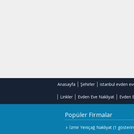
Anasayfa
Şehirler
istanbul evden ev
Linkler
Evden Eve Nakliyat
Evden E
Popüler Firmalar
İzmir Yeniçağ Nakliyat
(1 gösteri