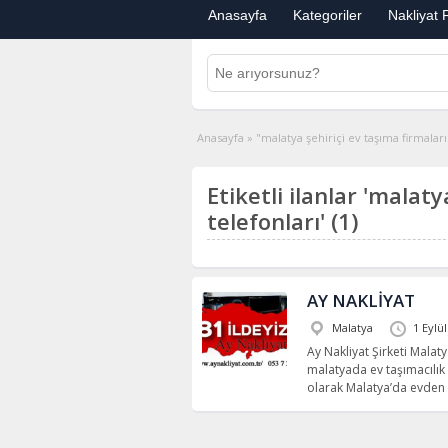
Anasayfa
Kategoriler
Nakliyat F
Anasayfa
»
"malatya şehiriçi ev taşıma firmaları 
Etiketli ilanlar 'malaty
telefonları' (1)
AY NAKLİYAT
Malatya
1 Eylü
Ay Nakliyat Şirketi Malaty
malatyada ev taşımacılık 
olarak Malatya’da evden