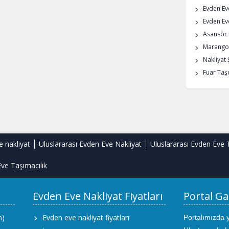
Evden Ev
Evden Eve
Asansör K
Marangoz
Nakliyat 
Fuar Taşı
e nakliyat
Uluslararası Evden Eve Nakliyat
Uluslararası Evden Eve 
ve Taşımacılık
Evden Eve Nakliyat Fiyatları
Portal Ga
m)
Evden eve nakliyat fiyatları
Portalımızda 