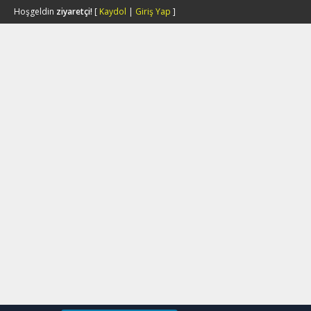
Hoşgeldin
ziyaretçi!
[
Kaydol
|
Giriş Yap
]