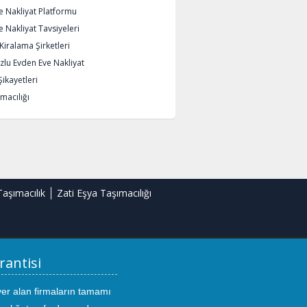
e Nakliyat Platformu
 Nakliyat Tavsiyeleri
iralama Şirketleri
lu Evden Eve Nakliyat
Şikayetleri
macılığı
Taşımacılık
Zati Eşya Taşımacılığı
rantisi
yer alan firmaların tamamı