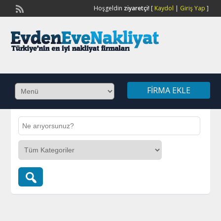
Hoşgeldin
ziyaretçi!
[
Kaydol
|
Giriş Yap
]
FIRMA EKLE