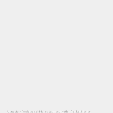
Anasayfa
»
"malatya şehiriçi ev taşıma şirketleri" etiketli ilanlar