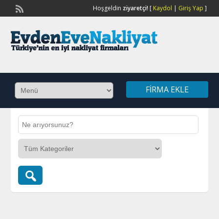
Hoşgeldin
ziyaretçi!
[
Kaydol
|
Giriş Yap
]
FIRMA EKLE