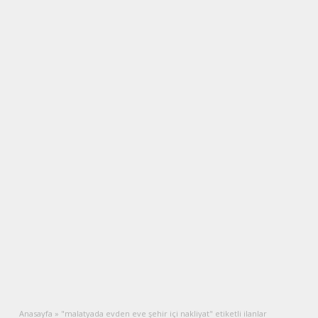
Anasayfa
»
"malatyada evden eve şehir içi nakliyat" etiketli ilanlar