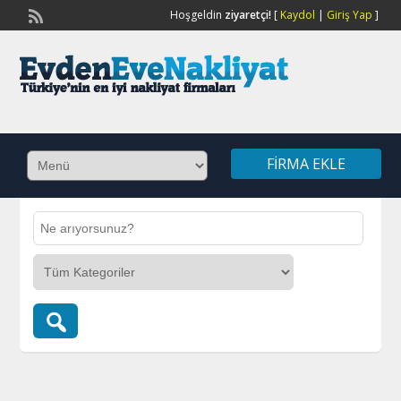
Hoşgeldin
ziyaretçi!
[
Kaydol
|
Giriş Yap
]
FIRMA EKLE