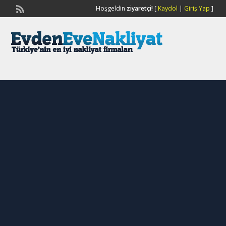
Hoşgeldin
ziyaretçi!
[
Kaydol
|
Giriş Yap
]