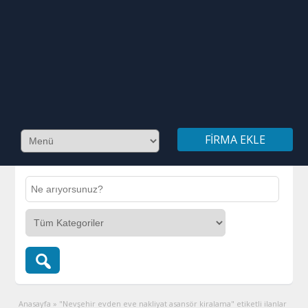
FIRMA EKLE
Anasayfa
»
"Nevşehir evden eve nakliyat asansör kiralama" etiketli ilanlar