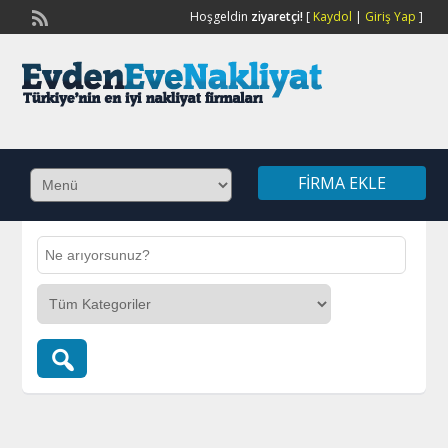
Hoşgeldin
ziyaretçi!
[
Kaydol
|
Giriş Yap
]
FIRMA EKLE