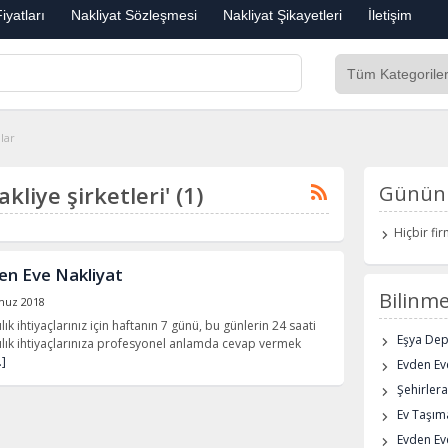
iyatları
Nakliyat Sözleşmesi
Nakliyat Şikayetleri
İletişim
nlar
akliye şirketleri' (1)
Günün 
Hiçbir fi
n Eve Nakliyat
Bilinme
uz 2018
k ihtiyaçlarınız için haftanın 7 günü, bu günlerin 24 saati
Eşya De
ılık ihtiyaçlarınıza profesyonel anlamda cevap vermek
…]
Evden Eve
Şehirlera
Ev Taşıma
Evden Ev