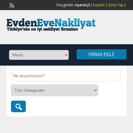
Hoşgeldin
ziyaretçi!
[
Kaydol
|
Giriş Yap
]
FIRMA EKLE