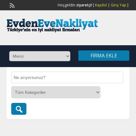
Hoşgeldin
ziyaretçi!
[
Kaydol
|
Giriş Yap
]
FIRMA EKLE