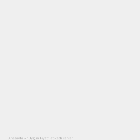
Anasayfa
»
"Uygun Fiyat" etiketli ilanlar