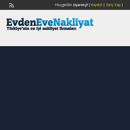
Hoşgeldin
ziyaretçi!
[
Kaydol
|
Giriş Yap
]