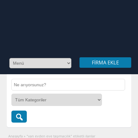
FIRMA EKLE
Anasayfa
»
"van evden eve taşımacılık" etiketli ilanlar