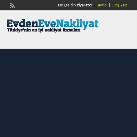
Hoşgeldin
ziyaretçi!
[
Kaydol
|
Giriş Yap
]