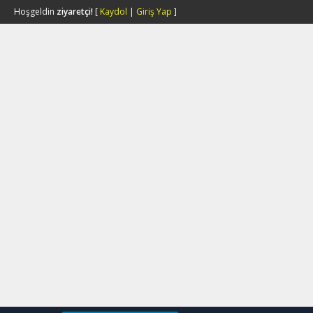
Hoşgeldin
ziyaretçi!
[
Kaydol
|
Giriş Yap
]