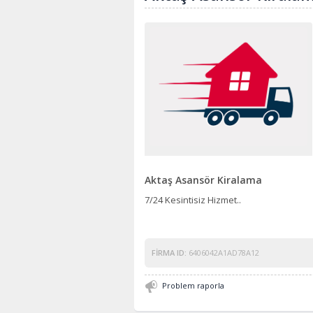
Aktaş Asansör Kiralama
7/24 Kesintisiz Hizmet..
FIRMA ID:
6406042A1AD78A12
Problem raporla