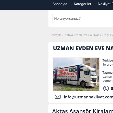
Anasayfa
Kategoriler
Nakliyat F
Anasayfa
»
Konya Evden Eve Nakliyat
»
Ereğli E
Aktaş Asansör Kirala