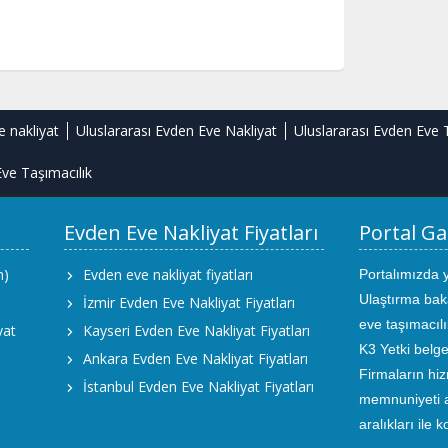
e nakliyat
Uluslararası Evden Eve Nakliyat
Uluslararası Evden Eve 
ve Taşımacılık
Evden Eve Nakliyat Fiyatları
Portal Ga
m)
Evden eve nakliyat fiyatları
Portalımızda 
Ulaştırma bak
İzmir Evden Eve Nakliyat Fiyatları
eve taşımacıl
yat
Kayseri Evden Eve Nakliyat Fiyatları
K3 Yetki belge
Ankara Evden Eve Nakliyat Fiyatları
Firmaların hiz
İstanbul Evden Eve Nakliyat Fiyatları
memnuniyeti an
aralıkları ile 