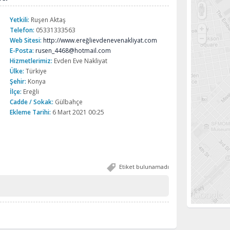
Yetkili:
Ruşen Aktaş
Telefon:
05331333563
Web Sitesi:
http://www.ereğlievdenevenakliyat.com
E-Posta:
rusen_4468@hotmail.com
Hizmetlerimiz:
Evden Eve Nakliyat
Ülke:
Türkiye
Şehir:
Konya
İlçe:
Ereğli
Cadde / Sokak:
Gülbahçe
Ekleme Tarihi:
6 Mart 2021 00:25
Etiket bulunamadı