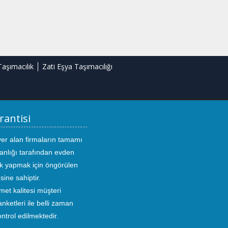
Taşımacılık
Zati Eşya Taşımacılığı
rantisi
yer alan firmaların tamamı
anlığı tarafından evden
ık yapmak için öngörülen
sine sahiptir.
met kalitesi müşteri
ketleri ile belli zaman
kontrol edilmektedir.