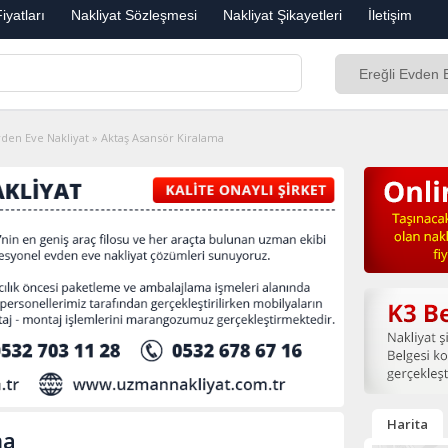
iyatları
Nakliyat Sözleşmesi
Nakliyat Şikayetleri
İletişim
vden Eve Nakliyat
»
Aktaş Asansör Kiralama
Harita
ma