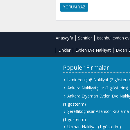
Anasayfa
Şehirler
istanbul evden ev
Linkler
Evden Eve Nakliyat
Evden E
Popüler Firmalar
İzmir Yeniçağ Nakliyat
(2 gösteri
Ankara Nakliyatçılar
(1 gösterim)
Ankara Eryaman Evden Eve Nakli
(1 gösterim)
Şereflikoçhisar Asansör Kiralama
(1 gösterim)
Uzman Nakliyat
(1 gösterim)