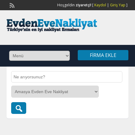
Hoşgeldin
ziyaretçi!
[
Kaydol
|
Giriş Yap
]
FIRMA EKLE