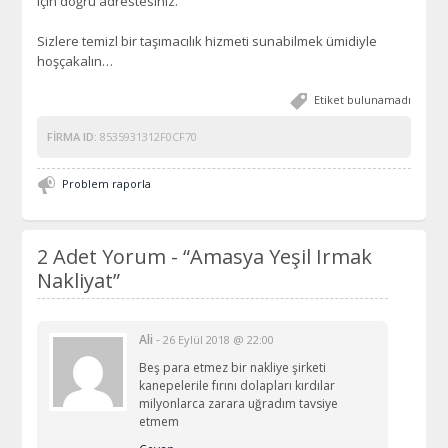
için doğru adrestesiniz.
Sizlere temizl bir taşımacılık hizmeti sunabilmek ümidiyle
hoşçakalın…
Etiket bulunamadı
FIRMA ID:
8535931312F0CF70
Problem raporla
2 Adet Yorum -
“Amasya Yeşil Irmak
Nakliyat”
Ali
-
26 Eylül 2018 @ 22:00
Beş para etmez bir nakliye şirketi
kanepelerile fırını dolapları kırdılar
milyonlarca zarara uğradım tavsiye
etmem