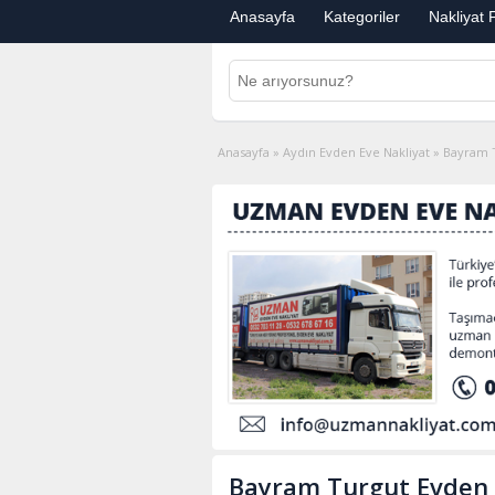
Anasayfa
Kategoriler
Nakliyat F
Anasayfa
»
Aydın Evden Eve Nakliyat
»
Bayram T
Bayram Turgut Evden 