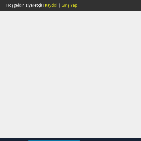
Hoşgeldin
ziyaretçi!
[
Kaydol
|
Giriş Yap
]