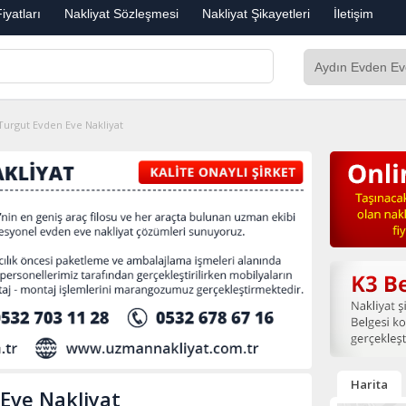
iyatları
Nakliyat Sözleşmesi
Nakliyat Şikayetleri
İletişim
urgut Evden Eve Nakliyat
Harita
Eve Nakliyat