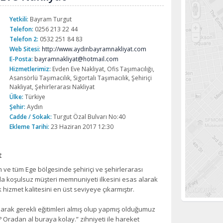
Yetkili:
Bayram Turgut
Telefon:
0256 213 22 44
Telefon 2:
0532 251 84 83
Web Sitesi:
http://www.aydinbayramnakliyat.com
E-Posta:
bayramnakliyat@hotmail.com
Hizmetlerimiz:
Evden Eve Nakliyat, Ofis Taşımacılığı,
Asansörlü Taşımacılık, Sigortalı Taşımacılık, Şehiriçi
Nakliyat, Şehirlerarası Nakliyat
Ülke:
Türkiye
Şehir:
Aydın
Cadde / Sokak:
Turgut Özal Bulvarı No:40
Ekleme Tarihi:
23 Haziran 2017 12:30
t
ve tüm Ege bölgesinde şehiriçi ve şehirlerarası
da koşulsuz müşteri memnuniyeti ilkesini esas alarak
 hizmet kalitesini en üst seviyeye çıkarmıştır.
larak gerekli eğitimleri almış olup yapmış olduğumuz
? Oradan al buraya kolay.” zihniyeti ile hareket