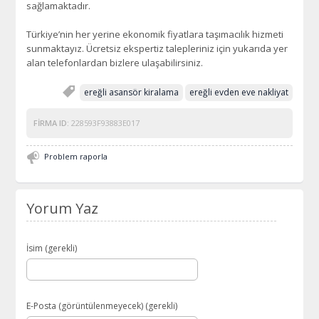
sağlamaktadır.
Türkiye’nin her yerine ekonomik fiyatlara taşımacılık hizmeti
sunmaktayız. Ücretsiz ekspertiz talepleriniz için yukarıda yer
alan telefonlardan bizlere ulaşabilirsiniz.
ereğli asansör kiralama
ereğli evden eve nakliyat
FIRMA ID:
228593F93883E017
Problem raporla
Yorum Yaz
İsim (gerekli)
E-Posta (görüntülenmeyecek) (gerekli)