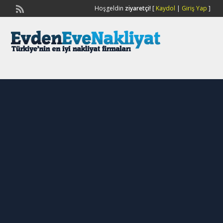
Hoşgeldin
ziyaretçi!
[
Kaydol
|
Giriş Yap
]