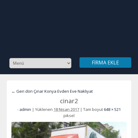
FIRMA EKLE
← Geri dön Çınar Konya Evden Eve Nakliyat
cinar2
-
admin
|
Yüklenen
18 Nisan 2017
|
Tam boyut
648 × 521
piksel