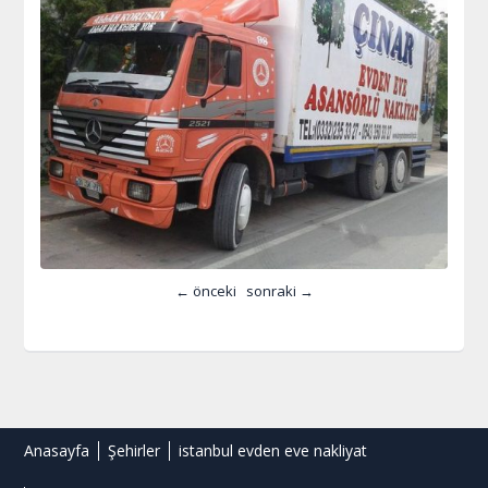
← önceki
sonraki →
Anasayfa
Şehirler
istanbul evden eve nakliyat