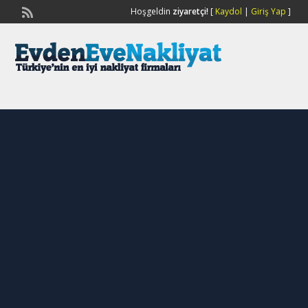
Hoşgeldin
ziyaretçi!
[
Kaydol
|
Giriş Yap
]