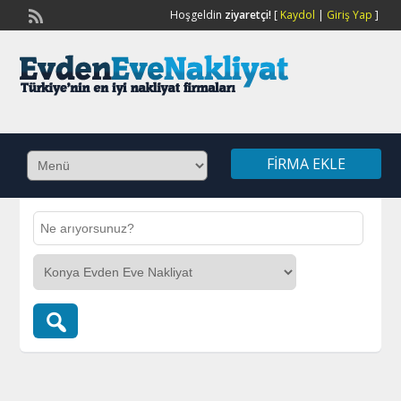
Hoşgeldin
ziyaretçi!
[
Kaydol
|
Giriş Yap
]
FIRMA EKLE